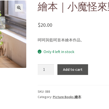
繪本｜小魔怪來
$
20.00
呵呵與藍呵首本繪本作品。
Only 4 left in stock
繪
Add to cart
本
｜
小
魔
SKU:
088
Category:
Picture Books 繪本
怪
來