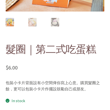
menu
Contact Us 聯絡我們
髮圈｜第二式吃蛋糕
$
6.00
包裝小卡片背面設有小空間俾你寫上心意。購買髮圈之
餘，更可以包裝小卡片作擺設鼓勵自己或朋友。
In stock