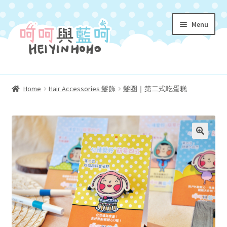
Skip
Skip
Menu
to
to
navigation
content
Homepage 首頁
Home
Hair Accessories 髮飾
髮圈｜第二式吃蛋糕
Expand
About Us 關於我們
child
menu
Characters 角色介紹
Expand
Shop 購物小店
child
menu
Coloring 填色遊戲冊
Expand
My Account 我的帳號
child