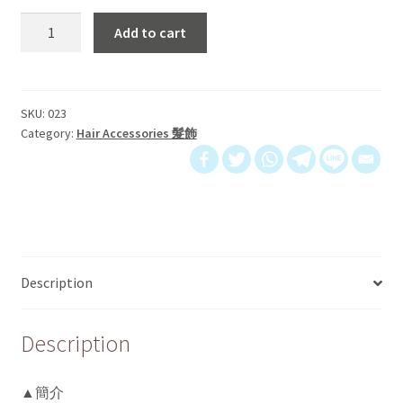
髮
Add to cart
圈
｜
第
二
SKU:
023
Category:
Hair Accessories 髮飾
式
吃
蛋
糕
quantity
Description
Description
▲簡介