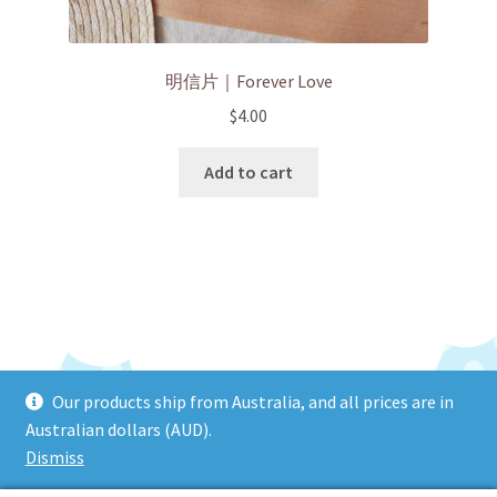
明信片｜Forever Love
$
4.00
Add to cart
Our products ship from Australia, and all prices are in
© HEIYINHOHO 2026
Australian dollars (AUD).
Privacy Policy 隱私權政策
Built with WooCommerce
.
Dismiss