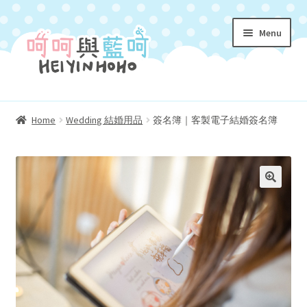
Skip
Skip
Menu
to
to
navigation
content
Homepage 首頁
Home
Wedding 結婚用品
簽名簿｜客製電子結婚簽名簿
Expand
About Us 關於我們
child
menu
Characters 角色介紹
Expand
Shop 購物小店
child
menu
Coloring 填色遊戲冊
Expand
My Account 我的帳號
child