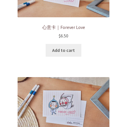
心意卡｜Forever Love
$
6.50
Add to cart