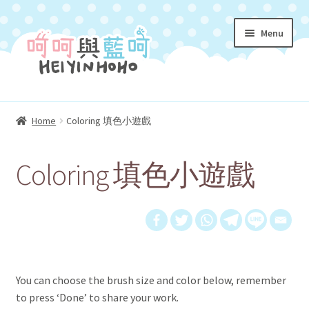
Skip
Skip
Menu
to
to
navigation
content
Homepage 首頁
Home
Coloring 填色小遊戲
Expand
About Us 關於我們
child
Coloring 填色小遊戲
menu
Characters 角色介紹
Expand
Shop 購物小店
child
menu
Coloring 填色遊戲冊
You can choose the brush size and color below, remember
Expand
My Account 我的帳號
to press ‘Done’ to share your work.
child